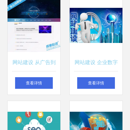
网站建设 从广告到
网站建设 企业数字
视觉呈现的重要性
化转型的关键一步
查看详情
查看详情