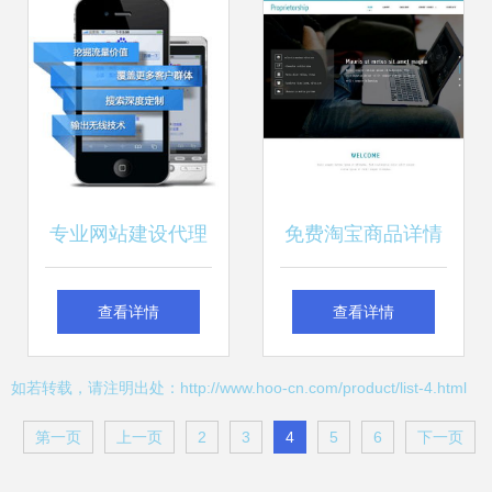
专业网站建设代理
免费淘宝商品详情
服务 手机网站与微
页网站模板 PHP中
查看详情
查看详情
信网站一站式解决
文网源码助力前端
如若转载，请注明出处：http://www.hoo-cn.com/product/list-4.html
方案
开发与网站建设
第一页
上一页
2
3
4
5
6
下一页