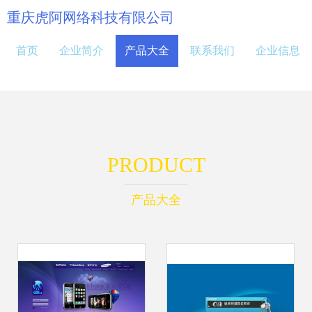
重庆虎阿网络科技有限公司
首页
企业简介
产品大全
联系我们
企业信息
PRODUCT
产品大全