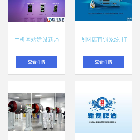
手机网站建设新趋
图网店直销系统 打
势 紫色创意设计精
造高效直销平台的
查看详情
查看详情
品作品展示
全方位解决方案